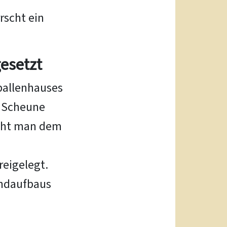
rscht ein
esetzt
ballenhauses
r Scheune
ieht man dem
reigelegt.
andaufbaus