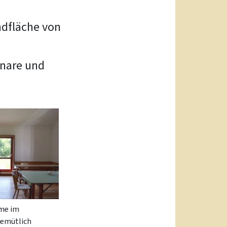
dfläche von
inare und
ume im
gemütlich