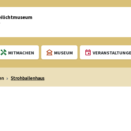
eilichtmuseum
r
MITMACHEN
MUSEUM
VERANSTALTUNG
en
Strohballenhaus