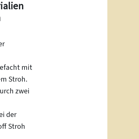
ialien
n
er
efacht mit
em Stroh.
durch zwei
ei der
ff Stroh