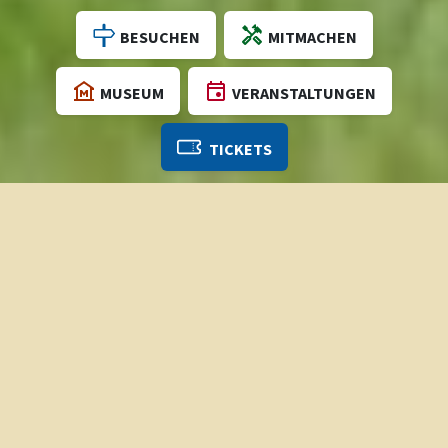
BESUCHEN
MITMACHEN
MUSEUM
VERANSTALTUNGEN
Geländeplan
TICKETS
Von der Bauernbefreiung bis zur
Flurbereinigung
Hier im LVR-Freilichtmuseum Lindlar, rund
30 Kilometer östlich der Millionenstadt
Köln gelegen, erhalten Sie eine konkrete
Vorstellung von dem komplexen